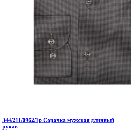
344/211/0962/1p Сорочка мужская длинный
рукав