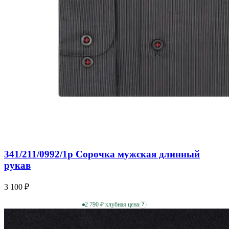
341/211/0992/1p Сорочка мужская длинный
рукав
3 100 ₽
2 790 ₽ клубная цена
?