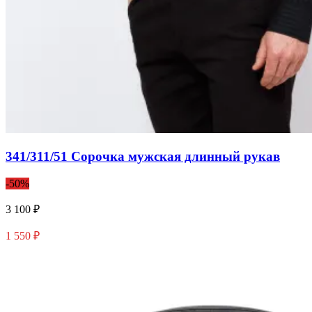
341/311/51 Сорочка мужская длинный рукав
-50%
3 100 ₽
1 550 ₽