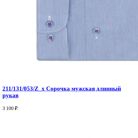
211/131/053/Z_x Сорочка мужская длинный
рукав
3 100 ₽