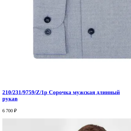
210/231/9759/Z/1p Сорочка мужская длинный
рукав
6 700 ₽