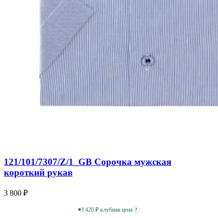
121/101/7307/Z/1_GB Сорочка мужская
короткий рукав
3 800 ₽
3 420 ₽ клубная цена
?