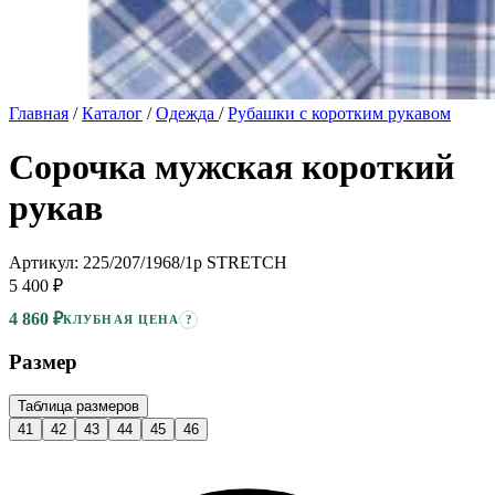
Главная
/
Каталог
/
Одежда
/
Рубашки с коротким рукавом
Сорочка мужская короткий
рукав
Артикул: 225/207/1968/1p STRETCH
5 400 ₽
4 860 ₽
?
КЛУБНАЯ ЦЕНА
Размер
Таблица размеров
41
42
43
44
45
46