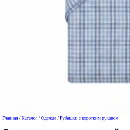
Главная
/
Каталог
/
Одежда
/
Рубашки с коротким рукавом