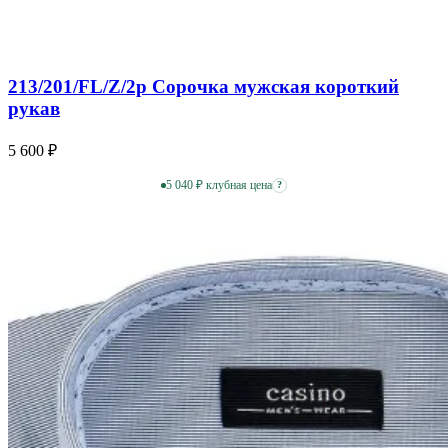
213/201/FL/Z/2p Сорочка мужская короткий
рукав
5 600 ₽
5 040 ₽ клубная цена
?