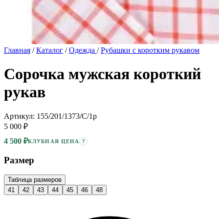
Главная
/
Каталог
/
Одежда
/
Рубашки с коротким рукавом
Сорочка мужская короткий
рукав
Артикул: 155/201/1373/C/1p
5 000 ₽
4 500 ₽
?
КЛУБНАЯ ЦЕНА
Размер
Таблица размеров
41
42
43
44
45
46
48