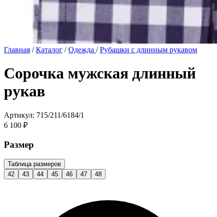
Главная
/
Каталог
/
Одежда
/
Рубашки с длинным рукавом
Сорочка мужская длинный
рукав
Артикул: 715/211/6184/1
6 100 ₽
Размер
Таблица размеров
42
43
44
45
46
47
48