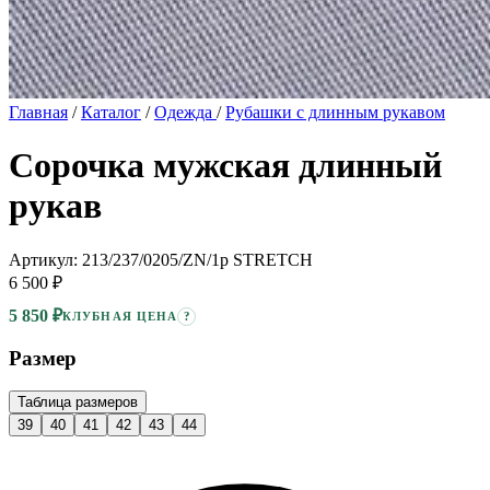
Главная
/
Каталог
/
Одежда
/
Рубашки с длинным рукавом
Сорочка мужская длинный
рукав
Артикул: 213/237/0205/ZN/1p STRETCH
6 500 ₽
5 850 ₽
?
КЛУБНАЯ ЦЕНА
Размер
Таблица размеров
39
40
41
42
43
44