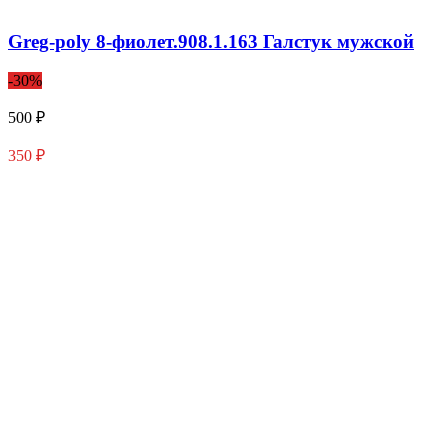
Greg-poly 8-фиолет.908.1.163 Галстук мужской
-30%
500 ₽
350 ₽