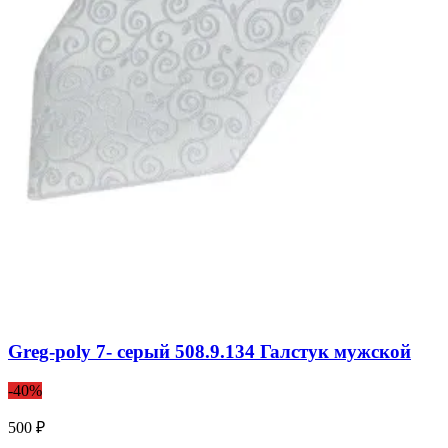
Greg-poly 7- серый 508.9.134 Галстук мужской
-40%
500 ₽