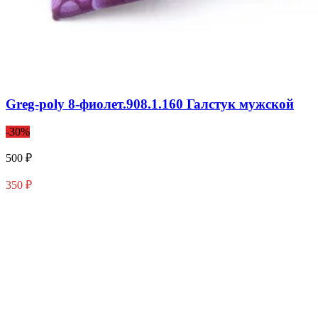
Greg-poly 8-фиолет.908.1.160 Галстук мужской
-30%
500 ₽
350 ₽