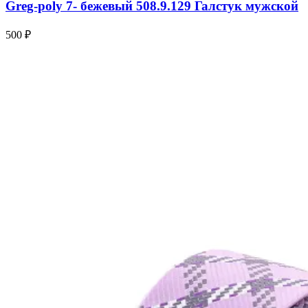
Greg-poly 7- бежевый 508.9.129 Галстук мужской
500 ₽