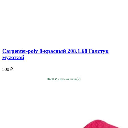
Carpenter-poly 8-красный 208.1.68 Галстук
мужской
500 ₽
450 ₽ клубная цена
?