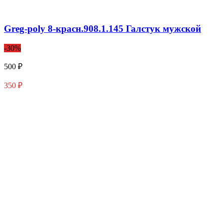
Greg-poly 8-красн.908.1.145 Галстук мужской
-30%
500 ₽
350 ₽