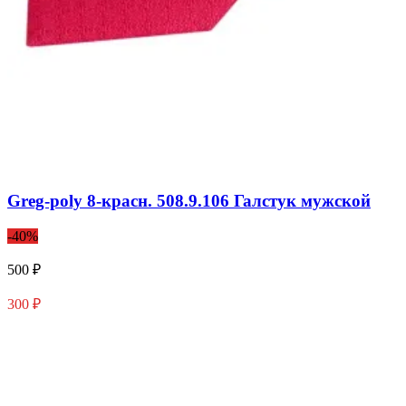
Greg-poly 8-красн. 508.9.106 Галстук мужской
-40%
500 ₽
300 ₽