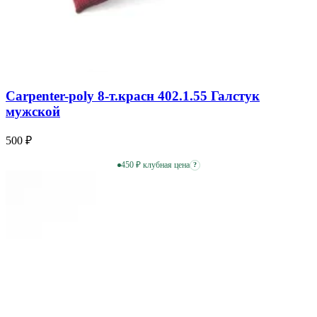
Carpenter-poly 8-т.красн 402.1.55 Галстук
мужской
500 ₽
450 ₽ клубная цена
?