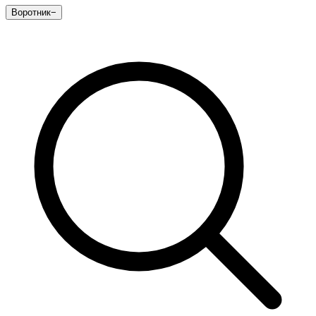
Воротник
−