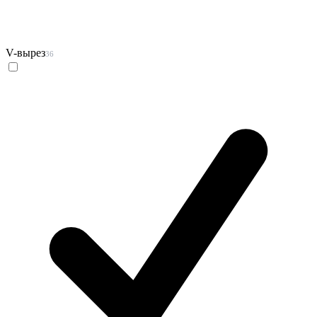
V-вырез
36