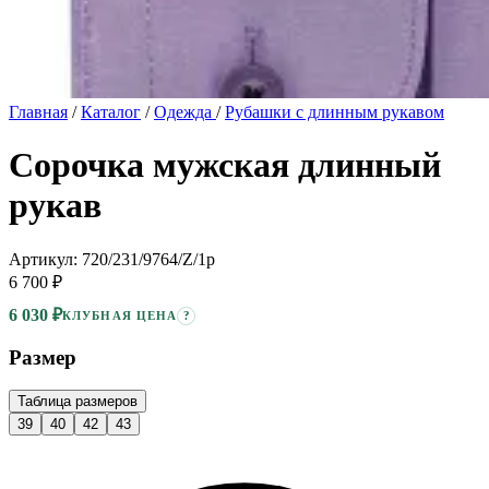
Главная
/
Каталог
/
Одежда
/
Рубашки с длинным рукавом
Сорочка мужская длинный
рукав
Артикул: 720/231/9764/Z/1p
6 700 ₽
6 030 ₽
?
КЛУБНАЯ ЦЕНА
Размер
Таблица размеров
39
40
42
43