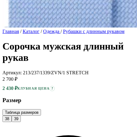
Главная
/
Каталог
/
Одежда
/
Рубашки с длинным рукавом
Сорочка мужская длинный
рукав
Артикул: 213/237/1339/ZVN/1 STRETCH
2 700 ₽
2 430 ₽
?
КЛУБНАЯ ЦЕНА
Размер
Таблица размеров
38
39