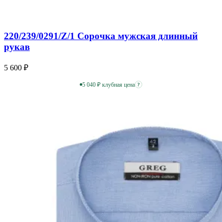
220/239/0291/Z/1 Сорочка мужская длинный
рукав
5 600 ₽
5 040 ₽ клубная цена
?