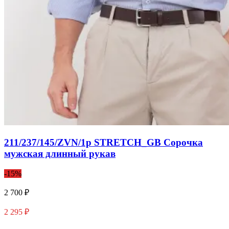
211/237/145/ZVN/1p STRETCH_GB Сорочка
мужская длинный рукав
-15%
2 700 ₽
2 295 ₽