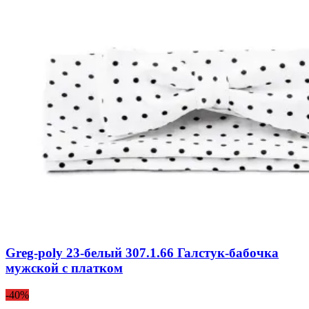
Greg-poly 23-белый 307.1.66 Галстук-бабочка
мужской с платком
-40%