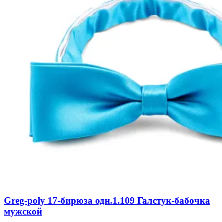
Greg-poly 17-бирюза одн.1.109 Галстук-бабочка
мужской