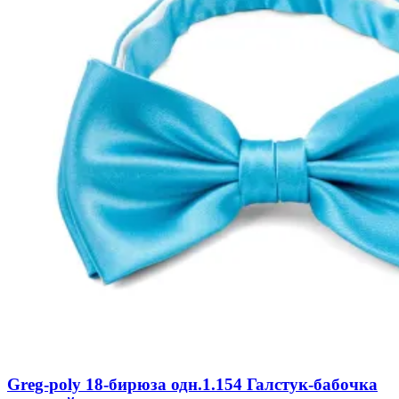
Greg-poly 18-бирюза одн.1.154 Галстук-бабочка